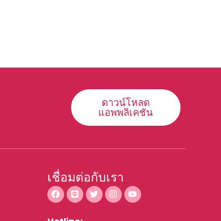
ดาวน์โหลด
แอพพลิเคชัน
เชื่อมต่อกับเรา
F
L
T
I
Y
a
i
w
n
o
c
n
i
s
u
e
e
t
t
t